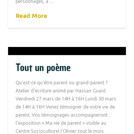
personnages, à …
Read More
Tout un poème
Qu’est-ce qu’être parent ou grand-parent ?
Atelier d’écriture animé par Hassan Guaid.
Vendredi 27 mars de 14H à 16H Lundi 30 mars
de 14H à 16H Venez témoigner de votre vie de
parent. Vos témoignages accompagneront
l’exposition « Ma vie de parent » visible au
Centre Socioculturel l’Olivier tout le mois