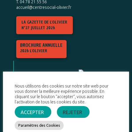
T. 04 78 21 55 56
accueil@centresocial-olivier.fr
LA GAZETTE DE L'OLIVIER
N°27 JUILLET 2026
BROCHURE ANNUELLE
2026 L'OLIVIER
Nous utilisons des cookies sur notre site web pour
vous donner la meilleure expérience possible. En
cliquant sur le bouton "accepter", vous autorisez
l'activation de tous les cookies du site.
ACCEPTER
REJETER
Paramètres des Cookies