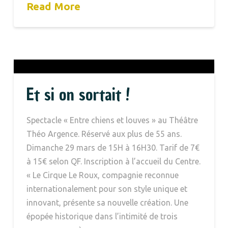
Read More
Et si on sortait !
Spectacle « Entre chiens et louves » au Théâtre
Théo Argence. Réservé aux plus de 55 ans.
Dimanche 29 mars de 15H à 16H30. Tarif de 7€
à 15€ selon QF. Inscription à l’accueil du Centre.
« Le Cirque Le Roux, compagnie reconnue
internationalement pour son style unique et
innovant, présente sa nouvelle création. Une
épopée historique dans l’intimité de trois