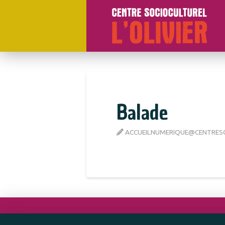
Balade
ACCUEILNUMERIQUE@CENTRESOC