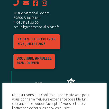
30 rue Maréchal Leclerc
69800 Saint Priest
T. 04 78 21 55 56
accueil@centresocial-olivier.fr
LA GAZETTE DE L'OLIVIER
N°27 JUILLET 2026
BROCHURE ANNUELLE
2026 L'OLIVIER
Nous utilisons des cookies sur notre site web pour
vous donner la meilleure expérience possible. En
cliquant sur le bouton "accepter", vous autorisez
l'activation de tous les cookies du site.