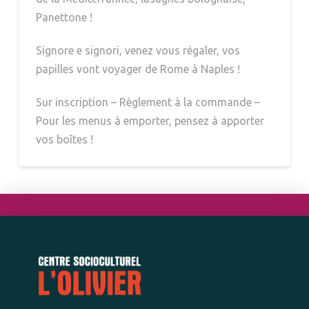
Panettone !
Signore e signori, venez vous régaler, vos
papilles vont voyager de Rome à Naples !
Sur inscription – Règlement à la commande –
Pour les menus à emporter, pensez à apporter
vos boîtes !