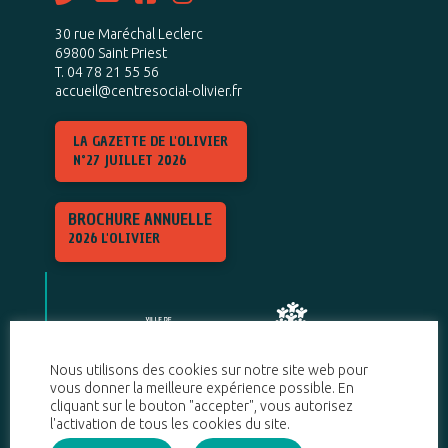
30 rue Maréchal Leclerc
69800 Saint Priest
T. 04 78 21 55 56
accueil@centresocial-olivier.fr
LA GAZETTE DE L'OLIVIER
N°27 JUILLET 2026
BROCHURE ANNUELLE
2026 L'OLIVIER
Nous utilisons des cookies sur notre site web pour
vous donner la meilleure expérience possible. En
cliquant sur le bouton "accepter", vous autorisez
l'activation de tous les cookies du site.