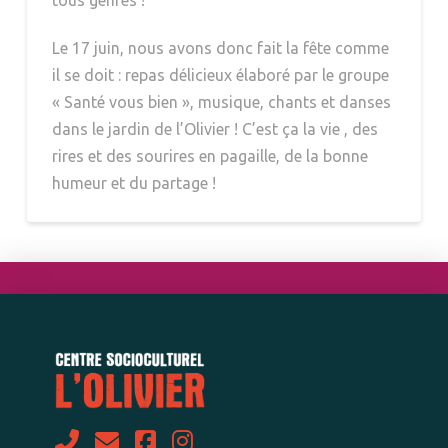
Le 17 juin, nous avons donc fait la fête comme
il se doit : repas délicieux élaboré par le groupe
« Santé vous bien », musique, chants et danses
dans le jardin de l’Olivier ! C’est ça la vie , des
rires et des sourires en pagaille, de la bonne
humeur et du partage !