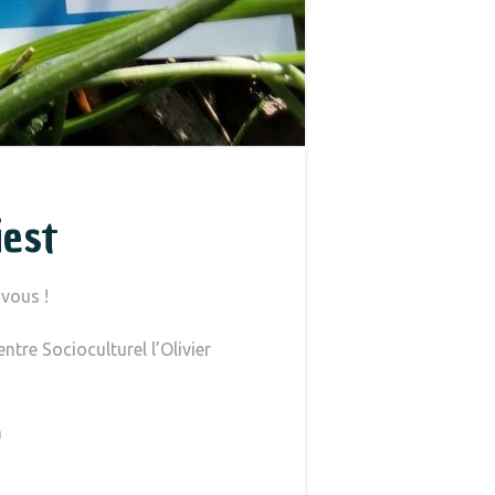
iest
 vous !
ntre Socioculturel l’Olivier
m