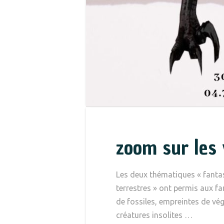
zoom sur les 
Les deux thématiques « fantas
terrestres » ont permis aux fa
de fossiles, empreintes de vé
créatures insolites …