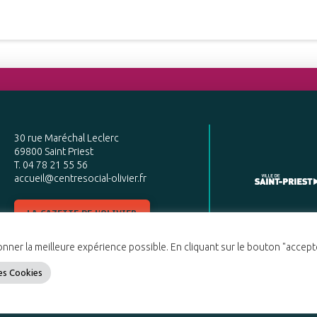
30 rue Maréchal Leclerc
69800 Saint Priest
T. 04 78 21 55 56
accueil@centresocial-olivier.fr
LA GAZETTE DE L'OLIVIER
N°27 JUILLET 2026
ner la meilleure expérience possible. En cliquant sur le bouton "accepter
BROCHURE ANNUELLE
es Cookies
2026 L'OLIVIER