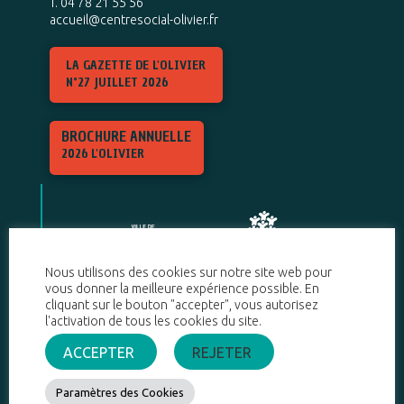
T. 04 78 21 55 56
accueil@centresocial-olivier.fr
LA GAZETTE DE L'OLIVIER
N°27 JUILLET 2026
BROCHURE ANNUELLE
2026 L'OLIVIER
Nous utilisons des cookies sur notre site web pour
vous donner la meilleure expérience possible. En
cliquant sur le bouton "accepter", vous autorisez
l'activation de tous les cookies du site.
ACCEPTER
REJETER
Paramètres des Cookies